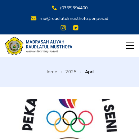
(0355)394400
ma@raudlatulmusthofa.ponpes.id
MA RAUDLATUL MUSTHOFA
Islamic Boarding School
Home
2025
April