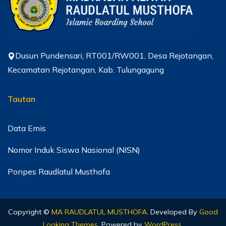
Dusun Pundensari, RT001/RW001, Desa Rejotangan,
Kecamatan Rejotangan, Kab. Tulungagung
Tautan
Data Emis
Nomor Induk Siswa Nasional (NISN)
Ponpes Raudlatul Musthofa
Copyright ©
MA RAUDLATUL MUSTHOFA
.
Developed By
Good
Looking Themes
.
Powered by
WordPress
.